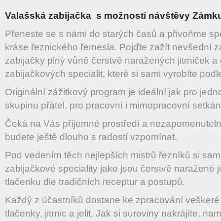
Valašská zabijačka s možností návštěvy Zámku
Přeneste se s námi do starých časů a přivoňme sp
kráse řeznického řemesla. Pojďte zažít nevšední z
zabijačky plný vůně čerstvě naražených jitrniček a 
zabijačkových specialit, které si sami vyrobíte podl
Originální zážitkový program je ideální jak pro jedno
skupinu přátel, pro pracovní i mimopracovní setkán
Čeká na Vás příjemné prostředí a nezapomenutelný
budete ještě dlouho s radostí vzpomínat.
Pod vedením těch nejlepších mistrů řezníků si sami
zabijačkové speciality jako jsou čerstvě naražené jit
tlačenku dle tradičních receptur a postupů.
Každý z účastníků dostane ke zpracování veškeré 
tlačenky, jitrnic a jelit. Jak si suroviny nakrájíte, n