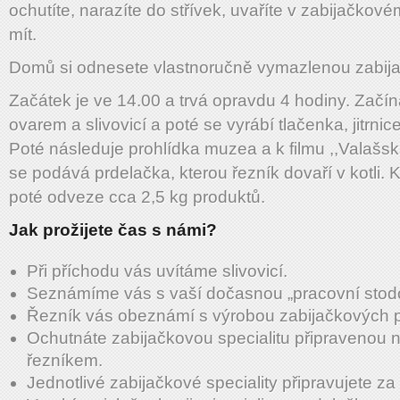
ochutíte, narazíte do střívek, uvaříte v zabijačkovém
mít.
Domů si odnesete vlastnoručně vymazlenou zabij
Začátek je ve 14.00 a trvá opravdu 4 hodiny. Začín
ovarem a slivovicí a poté se vyrábí tlačenka, jitrnic
Poté následuje prohlídka muzea a k filmu ,,Valašsk
se podává prdelačka, kterou řezník dovaří v kotli. 
poté odveze cca 2,5 kg produktů.
Jak prožijete čas s námi?
Při příchodu vás uvítáme slivovicí.
Seznámíme vás s vaší dočasnou „pracovní stodo
Řezník vás obeznámí s výrobou zabijačkových p
Ochutnáte zabijačkovou specialitu připravenou 
řezníkem.
Jednotlivé zabijačkové speciality připravujete z