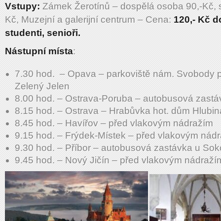
Vstupy:
Zámek Žerotínů – dospělá osoba 90,-Kč, se
Kč, Muzejní a galerijní centrum – Cena:
120,- Kč d
studenti, senioři.
Nástupní místa
:
7.30 hod. – Opava – parkoviště nám. Svobody p
Zelený Jelen
8.00 hod. – Ostrava-Poruba – autobusová zast
8.15 hod. – Ostrava – Hrabůvka hot. dům Hlubin
8.45 hod. – Havířov – před vlakovým nádražím
9.15 hod. – Frýdek-Místek – před vlakovým nád
9.30 hod. – Příbor – autobusová zastávka u Sok
9.45 hod. – Nový Jičín – před vlakovým nádraží