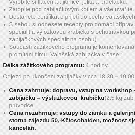
Vyrobíte si tlačenku, jitrnice, jelita a prdelačku.
Zatopíte pod zabijačkovým kotlem a vše uvaříte.
Dostanete certifikát o přijetí do cechu valašský
S sebou si odnesete recepty pro domácí příprav
specialit a výložkovou krabičku s ochutnávkou pr
zabijačkových specialit na osobu)
Součástí zážitkového programu je komentovaná
promítání filmu „Valašská zabijačka v čase.“
Délka zážitkového programu:
4 hodiny.
Odjezd po ukončení zabíjačky v cca 18.30 – 19.00
Cena zahrnuje: dopravu, vstup na workshop 
zabíjačku – výslužkovou krabičku
(2,5 kg zabi
průvodce
Cena nezahrnuje: vstupy do zámku a galerijní
storna zájezdu 50,-Kč/osoba/den, možnost sj
kanceláři.