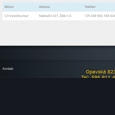
Název
Adresa
Telefon
CA Vysočina tour
Nádražní 427, Žďár n.S.
725 439 930, 556 62
Kontakt