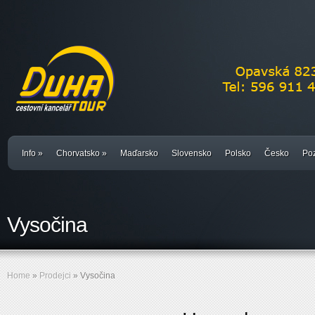
Info
»
Chorvatsko
»
Maďarsko
Slovensko
Polsko
Česko
Poz
Vysočina
Home
»
Prodejci
»
Vysočina