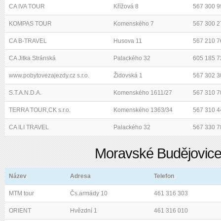
CA IVA TOUR
Křížová 8
567 300 9
KOMPAS TOUR
Komenského 7
567 300 2
CA B-TRAVEL
Husova 11
567 210 7
CA Jitka Stránská
Palackého 32
605 185 7
www.pobytovezajezdy.cz s.r.o.
Židovská 1
567 302 3
S.T.A.N.D.A.
Komenského 1611/27
567 310 7
TERRA TOUR,CK s.r.o.
Komenského 1363/34
567 310 4
CA ILI TRAVEL
Palackého 32
567 330 7
Moravské Budějovic
Název
Adresa
Telefon
MTM tour
Čs.armády 10
461 316 303
ORIENT
Hvězdní 1
461 316 010