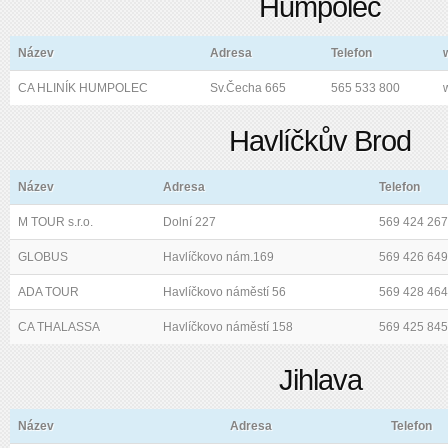
Humpolec
Název
Adresa
Telefon
CA HLINÍK HUMPOLEC
Sv.Čecha 665
565 533 800
Havlíčkův Brod
Název
Adresa
Telefon
M TOUR s.r.o.
Dolní 227
569 424 267
GLOBUS
Havlíčkovo nám.169
569 426 649
ADA TOUR
Havlíčkovo náměstí 56
569 428 464
CA THALASSA
Havlíčkovo náměstí 158
569 425 845
Jihlava
Název
Adresa
Telefon