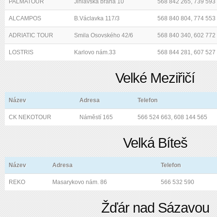
PALMATOUR
Jihlavská brána 10
568 842 265, 739 593
ALCAMPOS
B.Václavka 117/3
568 840 804, 774 553
ADRIATIC TOUR
Smila Osovského 42/6
568 840 340, 602 772
LOSTRIS
Karlovo nám.33
568 844 281, 607 527
Velké Meziřičí
Název
Adresa
Telefon
CK NEKOTOUR
Náměstí 165
566 524 663, 608 144 565
Velká Bíteš
Název
Adresa
Telefon
REKO
Masarykovo nám. 86
566 532 590
Žďár nad Sázavou